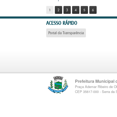
1
2
3
4
5
6
ACESSO RÁPIDO
Portal da Transparência
Prefeitura Municipal
Praça Ademar Ribeiro de Ol
CEP 35617-000 - Serra da