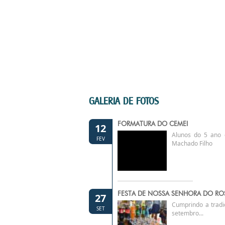
GALERIA DE FOTOS
FORMATURA DO CEMEI
12
Alunos do 5 ano 
FEV
Machado Filho
FESTA DE NOSSA SENHORA DO RO
27
Cumprindo a tradi
SET
setembro...