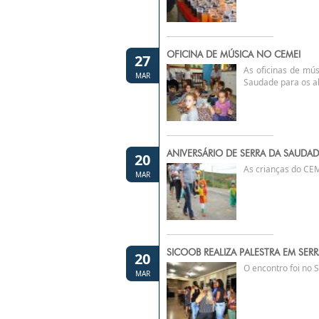
OFICINA DE MÚSICA NO CEMEI
27
As oficinas de mú
MAR
Saudade para os al
ANIVERSÁRIO DE SERRA DA SAUDAD
20
As crianças do CEM
MAR
SICOOB REALIZA PALESTRA EM SER
20
O encontro foi no 
MAR