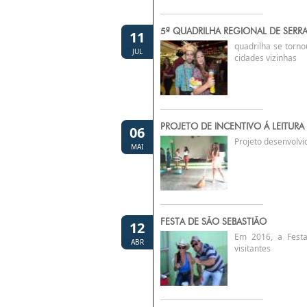
5ª QUADRILHA REGIONAL DE SERR
11
quadrilha se tornou
JUL
cidades vizinhas
PROJETO DE INCENTIVO Á LEITURA
06
Projeto desenvolvid
MAI
FESTA DE SÃO SEBASTIÃO
12
Em 2016, a Festa
ABR
visitantes